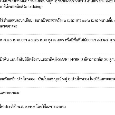
างอัมพวันทิศเหนือ บ้านเลิงถ่อน หมู่ที่ ๔ ขนาดผิวจราจรกว้าง ๕ เมตร ยาว ๒๔๐ เ
าอิเล็กทรอนิกส์ (e-bidding)
ไร่(ตำบลหนองนกเขียน) ขนาดผิวจราจรกว้าง ๖ เมตร ยาว ๑๓๖ เมตร หนาเฉลี่ย ๐.๑
ฉพาะเจาะจง
ว้าง ๘.๒๐ เมตร ยาว ๑๐.๔๐ เมตร สูง ๓ เมตร หรือมีพื้นที่ไม่น้อยกว่า ๘๕.๒๘ 
ผิวดิน แบบอัตโนมัติพลังงานแสงอาทิตย์/SMART HYBRID อัตารการผลิต 20 ลูกบาก
ีตเสริมเหล็ก บ้านไทรทอง - บ้านโนนสมบูรณ์ หมู่ ๖ บ้านไทรทอง โดยวิธีเฉพาะเจา
ธีเฉพาะเจาะจง
งไฟ ประจำปี พ.ศ. ๒๕๖๕ โดยวิธีเฉพาะเจาะจง