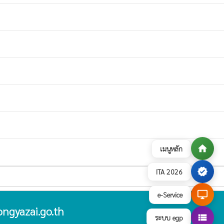
home
เมนูหลัก
verified
ITA 2026
desktop_windows
e-Service
ngyazai.go.th
view_list
ระบบ egp