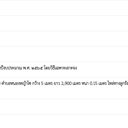
ะจำปีงบประมาณ พ.ศ. ๒๕๖๕ โดยวิธีเฉพาะเจาะจง
่ 8 ตำบลหนองหญ้าไซ กว้าง 5 เมตร ยาว 2,900 เมตร หนา 0.15 เมตร ไหล่ทางลูกรัง