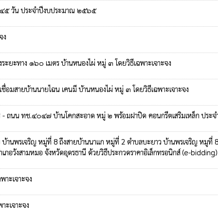
วน ๔๕ วัน ประจำปีงบประมาณ ๒๕๖๕
ะจง
ึงระยะทาง ๑๖๐ เมตร บ้านหนองไผ่ หมู่ ๓ โดยวิธีเฉพาะเจาะจง
เชื่อมสายบ้านนายไฉน เคนมี บ้านหนองไผ่ หมู่ ๓ โดยวิธีเฉพาะเจาะจง
นทสร - ถนน ทช.๔๐๔๗ บ้านโคกสะอาด หมู่ ๒ พร้อมฝาปิด คอนกรีตเสริมเหล็ก ปร
้านพรเจริญ หมู่ที่ 8 ถึงสายบ้านนาแก หมู่ที่ 2 ตำบลบะยาว บ้านพรเจริญ หมูที
เภอวังสามหมอ จังหวัดอุดรธานี ด้วยวิธีประกวดราคาอิเล็กทรอนิกส์ (e-bidding)
เฉพาะเจาะจง
ฉพาะเจาะจง