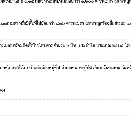
มตรหนาเฉลี่ย ๐.๑๕ เมตร หรือมีพื้นที่ไม่น้อยกว่า ๑,๒๐๐ ตารางเมตร ไหล่ทางลูก
๕ เมตร หรือมีพื้นที่ไม่น้อยกว่า ๘๑๖ ตารางเมตร ไหล่ทางลูกรังเฉลี่ยข้างละ ๐
ตารางเมตร พร้อมติดตั้งป้ายโครงการ จำนวน ๑ ป้าย ประจำปีงบประมาณ ๒๕๖๕ โดยว
ศ์เมตร/ชั่วโมง บ้านเลิงถ่อนหมู่ที่ 4 ตำบลหนองหญ้าไซ อำเภอวังสามหมอ จังหว
ะจง