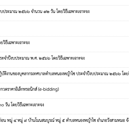
จำปีงบประมาณ ๒๕๖๖ จำนวน ๗๒ วัน โดยวิธีเฉพาะเจาะจง
ยวิธีเฉพาะเจาะจง
 ประจำปีงบประมาณ พ.ศ. ๒๕๖๖ โดยวิธีเฉพาะเจาะจง
ารปฏิบัติงานของบุคลากรเทศบาลตำบลหนองหญ้าไซ ประจำปีงบประมาณ ๒๕๖๖ โดยว
กวดราคาอิเล็กทรอนิกส์ (e-bidding)
๐ วัน โดยวิธีเฉพาะเจาะจง
่อน หมู่ ๔ หมู่ ๙ บ้านโนนสมบูรณ์ หมู่ ๕ ตำบลหนองหญ้าไซ อำเภอวังสามหมอ จัง